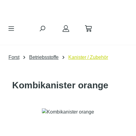
Zum Hauptinhalt springen
Forst
Betriebsstoffe
Kanister / Zubehör
Kombikanister orange
Bildergalerie überspringen