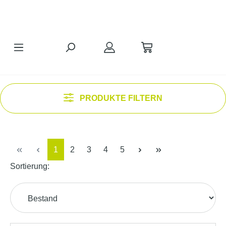
Zum Hauptinhalt springen
PRODUKTE FILTERN
Seite
Seite
Seite
Seite
Seite
1
2
3
4
5
Sortierung: