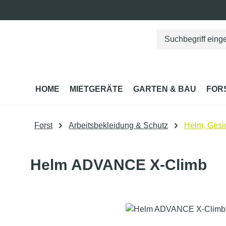
m Hauptinhalt springen
Zur Suche springen
Zur Hauptnavigation springen
HOME
MIETGERÄTE
GARTEN & BAU
FOR
Forst
Arbeitsbekleidung & Schutz
Helm, Gesic
Helm ADVANCE X-Climb
Bildergalerie überspringen