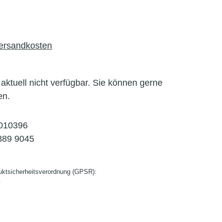
Versandkosten
l aktuell nicht verfügbar. Sie können gerne
en.
010396
889 9045
ktsicherheitsverordnung (GPSR):
G