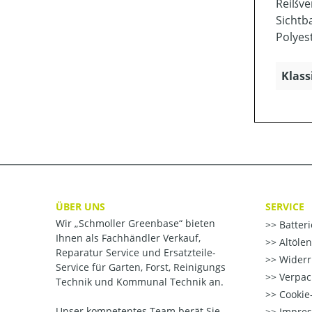
Reißve
Sichtb
Polyes
Klass
ÜBER UNS
SERVICE
Wir „Schmoller Greenbase“ bieten
Batter
Ihnen als Fachhändler Verkauf,
Altöle
Reparatur Service und Ersatzteile-
Widerr
Service für Garten, Forst, Reinigungs
Verpac
Technik und Kommunal Technik an.
Cookie-
Unser kompetentes Team berät Sie
Impre