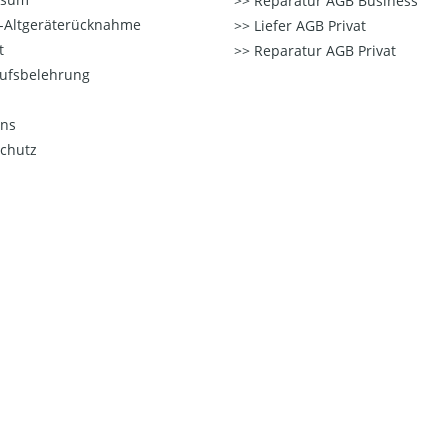
Reparatur AGB Business
o-Altgeräterücknahme
Liefer AGB Privat
t
Reparatur AGB Privat
ufsbelehrung
ns
chutz