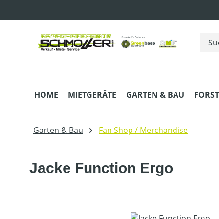
m Hauptinhalt springen
Zur Suche springen
Zur Hauptnavigation springen
HOME
MIETGERÄTE
GARTEN & BAU
FORST
Garten & Bau
Fan Shop / Merchandise
Jacke Function Ergo
Bildergalerie überspringen